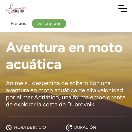
Precios
Descripción
Aventura en moto
acuática
Anime su despedida de soltero con una
aventura en moto acuática de alta velocidad
por el mar Adriático, una forma emocionante
de explorar la costa de Dubrovnik.
HORA DE INICIO
DURACIÓN